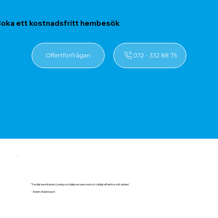
oka ett kostnadsfritt hembesök
Offertförfrågan
072 - 332 88 75
"Trevligt bemötande. Kunnig och hjälpsam personal och väldigt effektiva i sitt arbete."
- Adam Adamsson