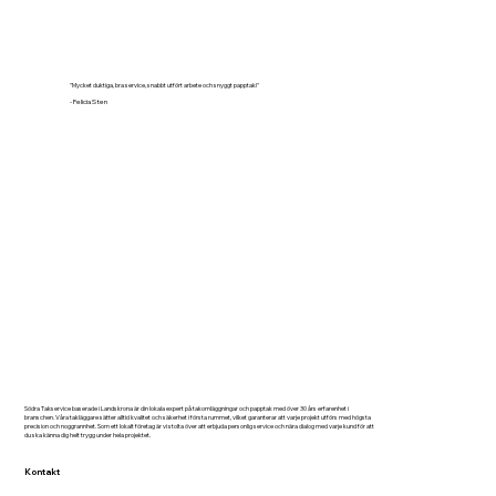
"Mycket duktiga, bra service, snabbt utfört arbete och snyggt papptak!"
- Felicia Sten
Södra Takservice baserade i Landskrona är din lokala expert på takomläggningar och papptak med över 30 års erfarenhet i
branschen. Våra takläggare sätter alltid kvalitet och säkerhet i första rummet, vilket garanterar att varje projekt utförs med högsta
precision och noggrannhet. Som ett lokalt företag är vi stolta över att erbjuda personlig service och nära dialog med varje kund för att
du ska känna dig helt trygg under hela projektet.
Kontakt