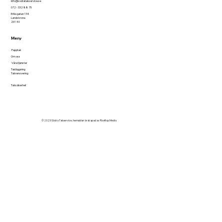
info@sodratakservice.se
072 - 332 88 75
Eriksgatan 134
Landskrona
261 40
Meny
Papptak
Om oss
Våra tjänster
Takläggning
Takrenovering
Taksäkerhet
© 2025 Södra Takservice, hemsidan är skapad av
Rooftop Media