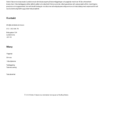
Södra Takservice baserade i Landskrona är din lokala expert på takomläggningar och papptak med över 30 års erfarenhet i
branschen. Våra takläggare sätter alltid kvalitet och säkerhet i första rummet, vilket garanterar att varje projekt utförs med högsta
precision och noggrannhet. Som ett lokalt företag är vi stolta över att erbjuda personlig service och nära dialog med varje kund för att
du ska känna dig helt trygg under hela projektet.
Kontakt
info@sodratakservice.se
072 - 332 88 75
Eriksgatan 134
Landskrona
261 40
Meny
Papptak
Om oss
Våra tjänster
Takläggning
Takrenovering
Taksäkerhet
© 2025 Södra Takservice, hemsidan är skapad av
Rooftop Media