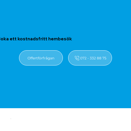
oka ett kostnadsfritt hembesök
Offertförfrågan
072 - 332 88 75