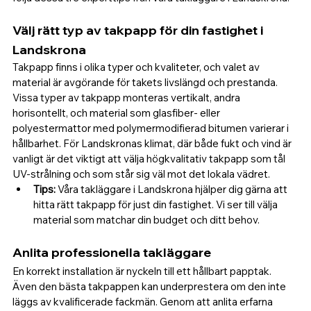
Välj rätt typ av takpapp för din fastighet i 
Landskrona
Takpapp finns i olika typer och kvaliteter, och valet av 
material är avgörande för takets livslängd och prestanda. 
Vissa typer av takpapp monteras vertikalt, andra 
horisontellt, och material som glasfiber- eller 
polyestermattor med polymermodifierad bitumen varierar i 
hållbarhet. För Landskronas klimat, där både fukt och vind är 
vanligt är det viktigt att välja högkvalitativ takpapp som tål 
UV-strålning och som står sig väl mot det lokala vädret.
Tips:
 Våra takläggare i Landskrona hjälper dig gärna att 
hitta rätt takpapp för just din fastighet. Vi ser till välja 
material som matchar din budget och ditt behov. 
Anlita professionella takläggare
En korrekt installation är nyckeln till ett hållbart papptak. 
Även den bästa takpappen kan underprestera om den inte 
läggs av kvalificerade fackmän. Genom att anlita erfarna 