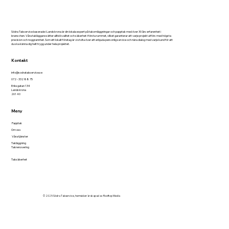
Södra Takservice baserade i Landskrona är din lokala expert på takomläggningar och papptak med över 30 års erfarenhet i
branschen. Våra takläggare sätter alltid kvalitet och säkerhet i första rummet, vilket garanterar att varje projekt utförs med högsta
precision och noggrannhet. Som ett lokalt företag är vi stolta över att erbjuda personlig service och nära dialog med varje kund för att
du ska känna dig helt trygg under hela projektet.
Kontakt
info@sodratakservice.se
072 - 332 88 75
Eriksgatan 134
Landskrona
261 40
Meny
Papptak
Om oss
Våra tjänster
Takläggning
Takrenovering
Taksäkerhet
© 2025 Södra Takservice, hemsidan är skapad av
Rooftop Media