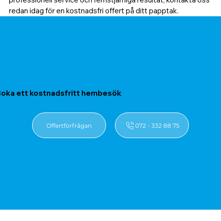
redan idag för en kostnadsfri offert på ditt papptak.
oka ett kostnadsfritt hembesök
Offertförfrågan
072 - 332 88 75