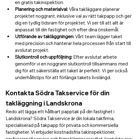
en gratis takinspektion.
Planering och materialval: 
Våra takläggare planerar 
projektet noggrant, inklusive val av rätt takpapp och ger 
dig en tydlig tidsram för projektet. Vi ser till att allt är 
anpassat till din fastighet och efter dina önskemål. 
Utförande av takläggningen: 
Vårt team lägger taket 
med precision och hanterar hela processen från start till 
avslutat projekt. 
Slutkontroll och uppföljning: 
Efter avslutat arbete 
genomför vi en noggrann slutkontroll tillsammans med 
dig för att säkerställa att taket är perfekt. Vi ger också 
underhållstips för att förlänga takets livslängd.
Kontakta Södra Takservice för din 
takläggning i Landskrona
Redo att lägga ett hållbart papptak på din fastighet i 
Landskrona? Södra Takservice är din lokala takfirma, 
specialiserad på takpapp för privata och kommersiella 
fastigheter. Vi erbjuder kostnadsfria takinspektioner, 
professionell service och femstjärniga resultat, kontakta oss 