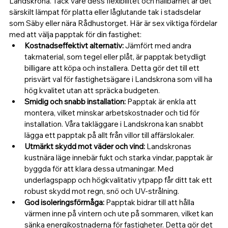
Landskrona. Tack vare dess flexibilitet och hållbarhet är det 
särskilt lämpat för platta eller låglutande tak i stadsdelar 
som Säby eller nära Rådhustorget. Här är sex viktiga fördelar 
med att välja papptak för din fastighet:
Kostnadseffektivt alternativ: 
Jämfört med andra 
takmaterial, som tegel eller plåt, är papptak betydligt 
billigare att köpa och installera. Detta gör det till ett 
prisvärt val för fastighetsägare i Landskrona som vill ha 
hög kvalitet utan att spräcka budgeten.
Smidig och snabb installation: 
Papptak är enkla att 
montera, vilket minskar arbetskostnader och tid för 
installation. Våra takläggare i Landskrona kan snabbt 
lägga ett papptak på allt från villor till affärslokaler.
Utmärkt skydd mot väder och vind: 
Landskronas 
kustnära läge innebär fukt och starka vindar, papptak är 
byggda för att klara dessa utmaningar. Med 
underlagspapp och högkvalitativ ytpapp får ditt tak ett 
robust skydd mot regn, snö och UV-strålning.
God isoleringsförmåga: 
Papptak bidrar till att hålla 
värmen inne på vintern och ute på sommaren, vilket kan 
sänka energikostnaderna för fastigheter. Detta gör det 